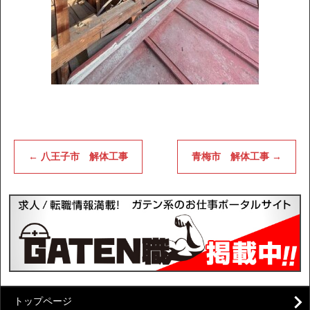
←
八王子市 解体工事
青梅市 解体工事
→
トップページ